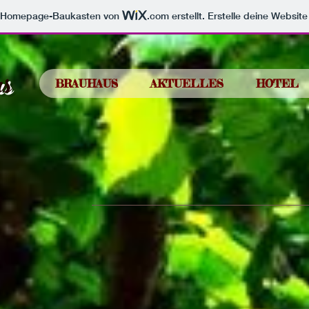
m Homepage-Baukasten von
.com
erstellt. Erstelle deine Websit
s
BRAUHAUS
AKTUELLES
HOTEL